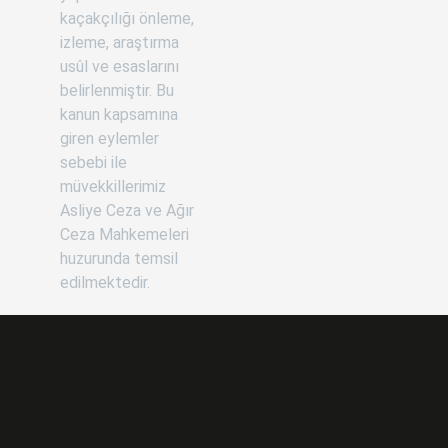
kaçakçılığı önleme,
izleme, araştırma
usûl ve esaslarını
belirlenmiştir. Bu
kanun kapsamına
giren eylemler
sebebi ile
müvekkillerimiz
Asliye Ceza ve Ağır
Ceza Mahkemeleri
huzurunda temsil
edilmektedir.