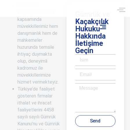
Gümrük ve
Kaçakçılık Hukuku
Gümrük ve
kapsamında
Kaçakçılık
müvekkillerimiz hem
Hukuku
danışmanlık hem de
Hakkında
mahkemeler
İletişime
huzurunda temsile
Geçin
ihtiyaç duymakta
olup, deneyimli
kadromuz ile
müvekkillerimize
hizmet vermekteyiz.
Türkiye’de faaliyet
gösteren firmalar
ithalat ve ihracat
faaliyetlerini 4458
sayılı sayılı Gümrük
Send
Kanunu’nu ve Gümrük