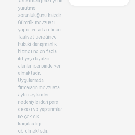
Yönetmeliği’ne uygun
yürütme
zorunluluğunu haizdir.
Gümrük mevzuatı
yapısı ve artan ticari
faaliyet gereğince
hukuki danışmanlık
hizmetine en fazla
ihtiyaç duyulan
alanlar içerisinde yer
almaktadır.
Uygulamada
firmaların mevzuata
aykırı eylemler
nedeniyle idari para
cezası vb yaptırımlar
ile çok sık
karşılaştığı
görülmektedir.