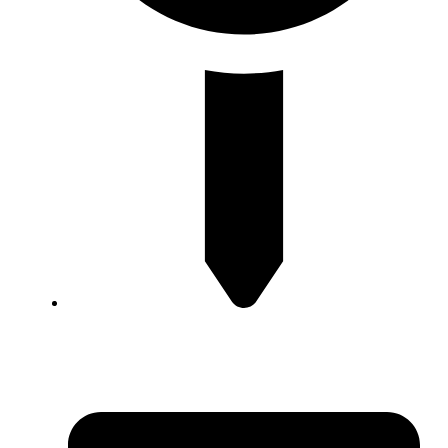
Levent Mahallesi, Menekşeli Sokak No:11 Beşiktaş /
İstanbul