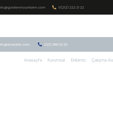
info@goldenmountainn.com
0(212) 222 21 22
Ana
Hakkımızda
Çalışma
İlet
nfo@sinerjihb.com
0212 386 02 00
Anasayfa
Kurumsal
Ekibimiz
Çalışma Ala