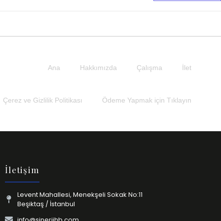
Ana
Hakkımızda
Çalışma
İlet
Çerez ve Gizlilik Politikası
Ödeme Yapmak için Tıklayın
İletişim
Levent Mahallesi, Menekşeli Sokak No:11
Beşiktaş / İstanbul
info@sinerjihb.com