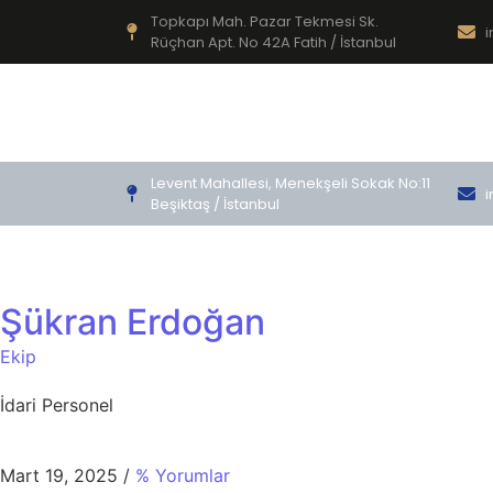
Topkapı Mah. Pazar Tekmesi Sk.
Rüçhan Apt. No 42A Fatih / İstanbul
Levent Mahallesi, Menekşeli Sokak No:11
i
Beşiktaş / İstanbul
Şükran Erdoğan
Ekip
İdari Personel
Mart 19, 2025
/
% Yorumlar