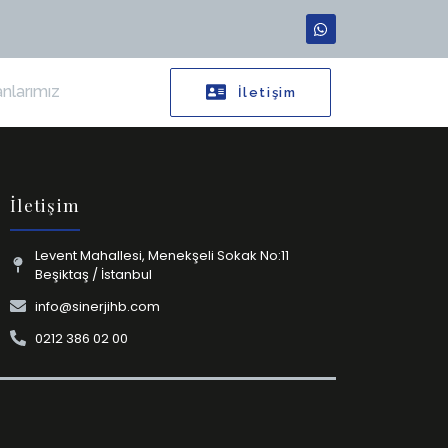
nlarımız
İletişim
İletişim
Levent Mahallesi, Menekşeli Sokak No:11
Beşiktaş / İstanbul
info@sinerjihb.com
0212 386 02 00