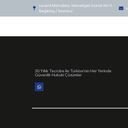
Levent Mahallesi, Menekşeli Sokak No:11
i
Beşiktaş / İstanbul
30 Yıllık Tecrübe ile Türkiye’nin Her Yerinde
Güvenilir Hukuki Çözümler