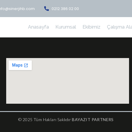
nfo@sinerjihb.com
0212 386 02 00
Anasayfa
Kurumsal
Ekibimiz
Çalışma Ala
© 2025 Tüm Hakları Saklıdır
BAYAZIT PARTNERS