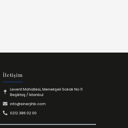
İletişim
Levent Mahallesi, Menekşeli Sokak No:11
Beşiktaş / İstanbul
info@sinerjihb.com
0212 386 02 00