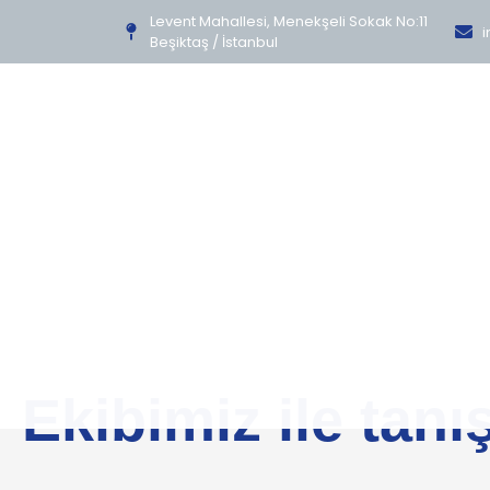
Levent Mahallesi, Menekşeli Sokak No:11
i
Beşiktaş / İstanbul
Ekibimiz ile tanı