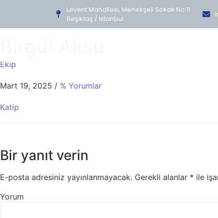
Levent Mahallesi, Menekşeli Sokak No:11
i
Beşiktaş / İstanbul
Birgül Aksu
Ekip
Mart 19, 2025
/
% Yorumlar
Katip
Bir yanıt verin
E-posta adresiniz yayınlanmayacak.
Gerekli alanlar
*
ile işa
Yorum