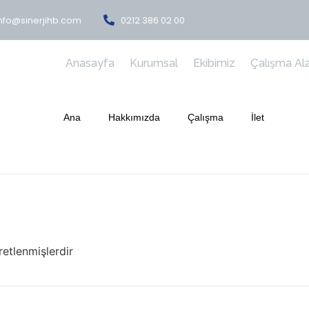
nfo@sinerjihb.com
0212 386 02 00
Anasayfa
Kurumsal
Ekibimiz
Çalışma Ala
Ana
Hakkımızda
Çalışma
İlet
retlenmişlerdir