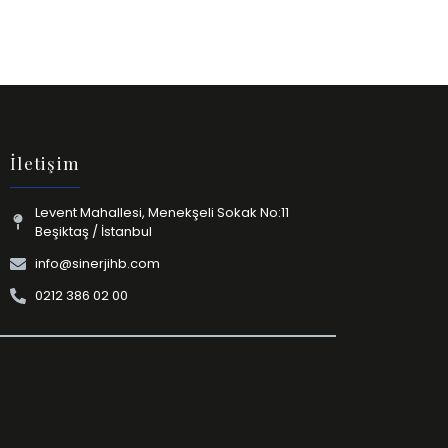
İletişim
Levent Mahallesi, Menekşeli Sokak No:11
Beşiktaş / İstanbul
info@sinerjihb.com
0212 386 02 00