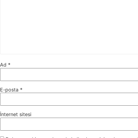
Ad
*
E-posta
*
İnternet sitesi