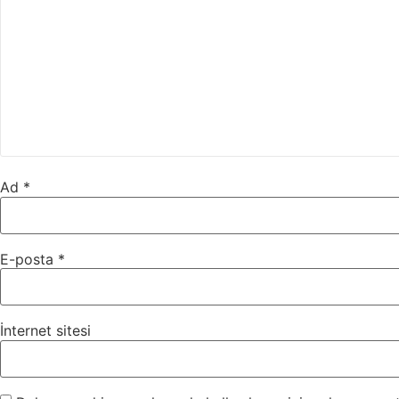
Ad
*
E-posta
*
İnternet sitesi