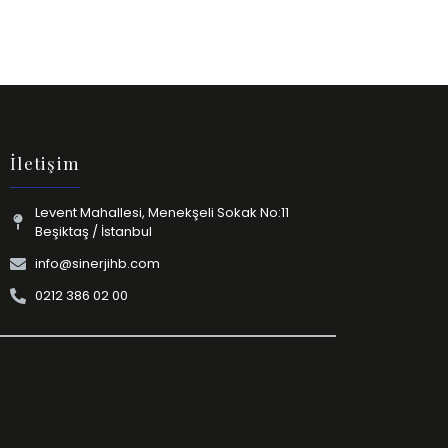
İletişim
Levent Mahallesi, Menekşeli Sokak No:11
Beşiktaş / İstanbul
info@sinerjihb.com
0212 386 02 00