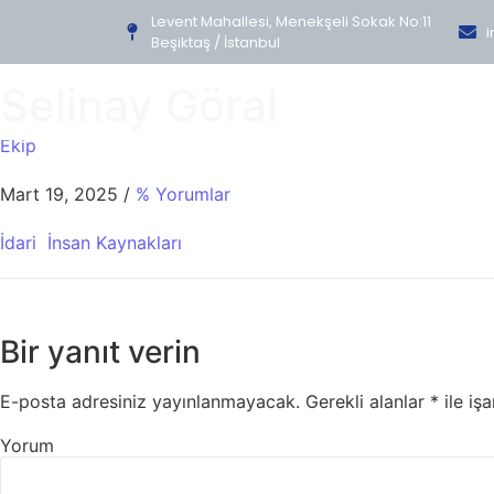
Levent Mahallesi, Menekşeli Sokak No:11
i
Beşiktaş / İstanbul
Selinay Göral
Ekip
Mart 19, 2025
/
% Yorumlar
İdari
İnsan Kaynakları
Bir yanıt verin
E-posta adresiniz yayınlanmayacak.
Gerekli alanlar
*
ile işa
Yorum