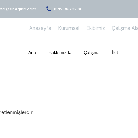
nfo@sinerjihb.com
0212 386 02 00
Anasayfa
Kurumsal
Ekibimiz
Çalışma Ala
Ana
Hakkımızda
Çalışma
İlet
retlenmişlerdir